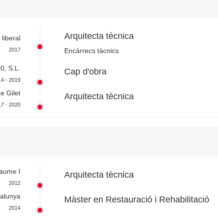
Arquitecta tècnica
 liberal
2017
Encàrrecs tàcnics
0, S.L.
Cap d'obra
4 - 2019
e Gilet
Arquitecta tècnica
7 - 2020
Jaume I
Arquitecta tècnica
2012
talunya
Màster en Restauració i Rehabilitació
2014