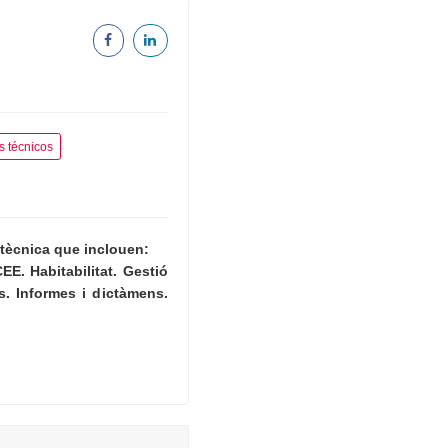
s técnicos
a tècnica que inclouen:
CEE. Habitabilitat. Gestió
s. Informes i dictàmens.