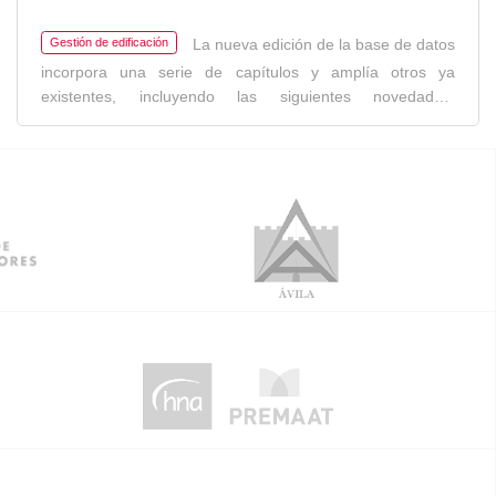
La nueva edición de la base de datos
Gestión de edificación
incorpora una serie de capítulos y amplía otros ya
existentes, incluyendo las siguientes novedades:
Actualización de precios Adaptación al nuevo Código
Estructural Pliego General de Condiciones Técnicas en
Edificación 2022 Bioconstrucción Áridos reciclados
Abastecimiento de agua en urbanización Consultar
contenidos de la Base La descarga BC3 de partidas está
disponible desde la BDC online tanto para usuarios
con Suscripción IVE online vigente como para los que
adquieran la versión de escritorio de la BDC22. En caso de
dudas consulta las Preguntas Frecuentes.