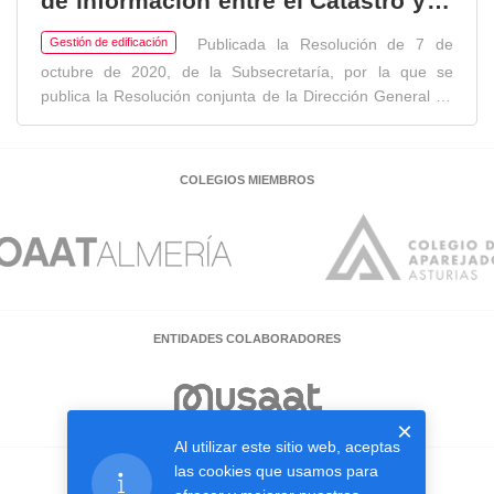
de información entre el Catastro y el
Registro de la Propiedad
Publicada la Resolución de 7 de
Gestión de edificación
octubre de 2020, de la Subsecretaría, por la que se
publica la Resolución conjunta de la Dirección General de
Seguridad Jurídica y Fe Pública y de la Dirección General
del Catastro, por la que se aprueban especificaciones
técnicas complementarias para la representación gráfica
COLEGIOS MIEMBROS
de las fincas sobre la cartografía catastral y otros
requisitos para el intercambio de información entre el
Catastro y el Registro de la Propiedad. Acceder
ENTIDADES COLABORADORES
×
Al utilizar este sitio web, aceptas
las cookies que usamos para
EMPRESAS COLABORADORAS