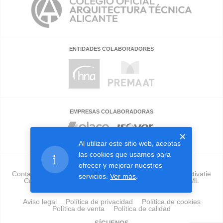
ENTIDADES COLABORADORES
EMPRESAS COLABORADORAS
×
Al utilizar este sitio web, aceptas
las cookies que usamos para
ofrecer y mejorar nuestros
Contacto
Validador
Preguntas frecuentes
Sobre activatie
servicios.
Ver más
.
Colegios
Empresas
Publicidad
Herramienta GML
Tu Edificio En Forma
Aviso legal
Política de privacidad
Política de cookies
Política de venta
Política de calidad