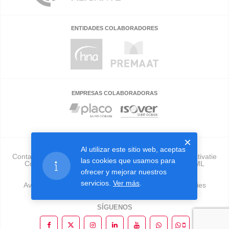
ENTIDADES COLABORADORES
EMPRESAS COLABORADORAS
×
Al utilizar este sitio web, aceptas
Contacto
Validador
Preguntas frecuentes
Sobre activatie
las cookies que usamos para
Colegios
Empresas
Publicidad
Herramienta GML
Tu Edificio En Forma
ofrecer y mejorar nuestros
servicios.
Ver más
.
Aviso legal
Política de privacidad
Política de cookies
Política de venta
Política de calidad
SÍGUENOS