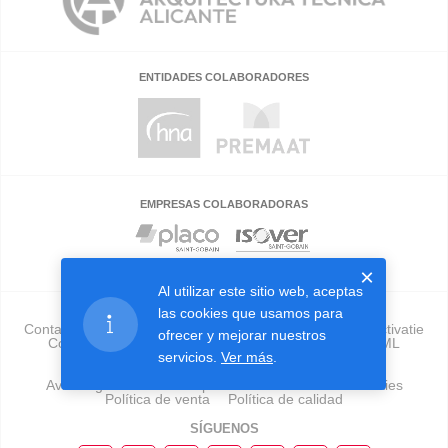
ENTIDADES COLABORADORES
EMPRESAS COLABORADORAS
×
Al utilizar este sitio web, aceptas
las cookies que usamos para
Contacto
Validador
Preguntas frecuentes
Sobre activatie
ofrecer y mejorar nuestros
Colegios
Empresas
Publicidad
Herramienta GML
Tu Edificio En Forma
servicios.
Ver más
.
Aviso legal
Política de privacidad
Política de cookies
Política de venta
Política de calidad
SÍGUENOS