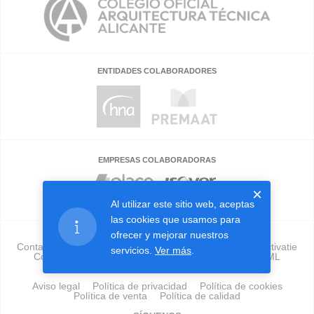
ENTIDADES COLABORADORES
EMPRESAS COLABORADORAS
×
Al utilizar este sitio web, aceptas
las cookies que usamos para
ofrecer y mejorar nuestros
Contacto
Validador
Preguntas frecuentes
Sobre activatie
servicios.
Ver más
.
Colegios
Empresas
Publicidad
Herramienta GML
Tu Edificio En Forma
Aviso legal
Política de privacidad
Política de cookies
Política de venta
Política de calidad